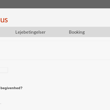
hus
Lejebetingelser
Booking
er begivenhed?
.