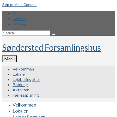
Skip to Main Content
Om
Kontakt
Find vej
Search
for:
Søndersted Forsamlingshus
Menu
Velkommen
Lokaler
Lejebetingelser
Booking
Aktiviter
Fællesspisning
Velkommen
Lokaler
Lejebetingelser