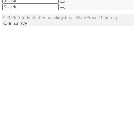
for:
Search
for:
© 2026 Søndersted Forsamlingshus - WordPress Theme by
Kadence WP