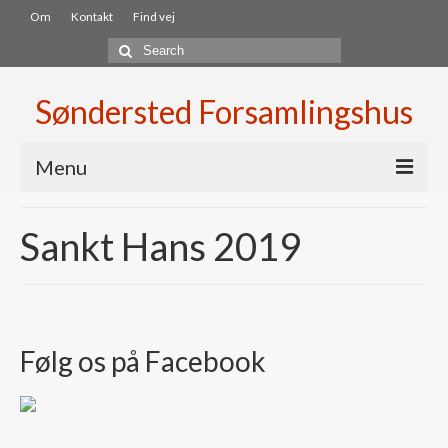
Om
Kontakt
Find vej
Search
for:
Søndersted Forsamlingshus
Menu
Velkommen
Sankt Hans 2019
Lokaler
Lejebetingelser
Booking
Følg os på Facebook
Aktiviter
Fællesspisning