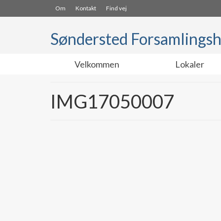
Om
Kontakt
Find vej
Søndersted Forsamlings
Velkommen
Lokaler
IMG17050007